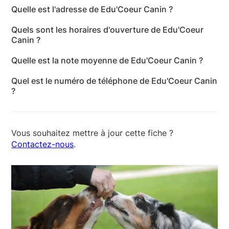
Quelle est l'adresse de Edu'Coeur Canin ?
L'adresse de Edu'Coeur Canin est 1147 Avenue
Quels sont les horaires d'ouverture de Edu'Coeur
Joseph Roumanille, 13600 La Ciotat - Bouches-du-
Canin ?
Rhône
Les horaires d'ouverture de Edu'Coeur Canin sont
Quelle est la note moyenne de Edu'Coeur Canin ?
les suivants : lundi: Ouvert 24h/24 - mardi: Ouvert
Edu'Coeur Canin a reçu 1 avis pour une note
24h/24 - mercredi: Ouvert 24h/24 - jeudi: Ouvert
Quel est le numéro de téléphone de Edu'Coeur Canin
moyenne de 1 sur 5.
24h/24 - vendredi: Ouvert 24h/24 - samedi: Fermé -
?
dimanche: Fermé
Le numéro de téléphone de Edu'Coeur Canin est
+33 6 63 65 98 55
Vous souhaitez mettre à jour cette fiche ?
Contactez-nous
.