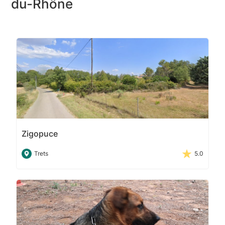
du-Rhône
Zigopuce
Trets
5.0