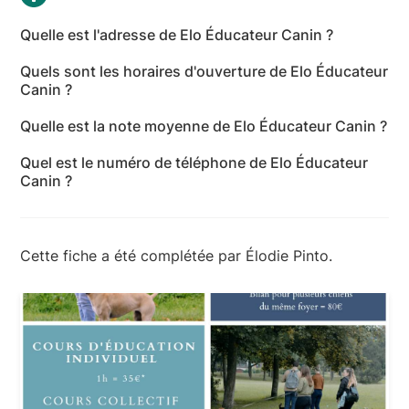
Quelle est l'adresse de Elo Éducateur Canin ?
L'adresse de Elo Éducateur Canin est Avenue
Quels sont les horaires d'ouverture de Elo Éducateur
François Jacob, 51430 Bezannes - Marne
Canin ?
Les horaires d'ouverture de Elo Éducateur Canin
Quelle est la note moyenne de Elo Éducateur Canin ?
sont les suivants : lundi: 09:00-18:00 - mardi: 09:00-
Elo Éducateur Canin a reçu 5 avis pour une note
18:00 - mercredi: 09:00-18:00 - jeudi: 09:00-18:00 -
Quel est le numéro de téléphone de Elo Éducateur
moyenne de 5 sur 5.
vendredi: 09:00-18:00 - samedi: Fermé - dimanche:
Canin ?
Fermé
Le numéro de téléphone de Elo Éducateur Canin est
+33 6 60 46 89 80
Cette fiche a été complétée par Élodie Pinto.