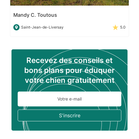
Mandy C. Toutous
Saint-Jean-de-Liversay
5.0
Recevez des conseils et
bons plans pour éduquer
votre chien gratuitement