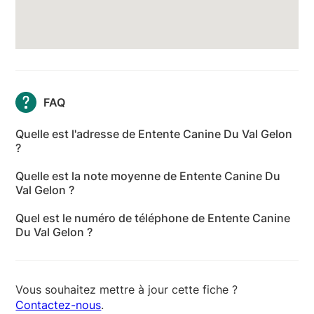
FAQ
Quelle est l'adresse de Entente Canine Du Val Gelon
?
L'adresse de Entente Canine Du Val Gelon est Chef
Quelle est la note moyenne de Entente Canine Du
Lieu, 73390, 73390 Bourgneuf - Charente-Maritime
Val Gelon ?
Entente Canine Du Val Gelon a reçu 12 avis pour une
Quel est le numéro de téléphone de Entente Canine
note moyenne de 4,9 sur 5.
Du Val Gelon ?
Le numéro de téléphone de Entente Canine Du Val
Gelon est +33 6 61 79 68 96
Vous souhaitez mettre à jour cette fiche ?
Contactez-nous
.