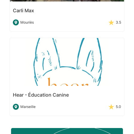
Carli Max
Mouriès
3.5
Hear - Éducation Canine
Marseille
5.0