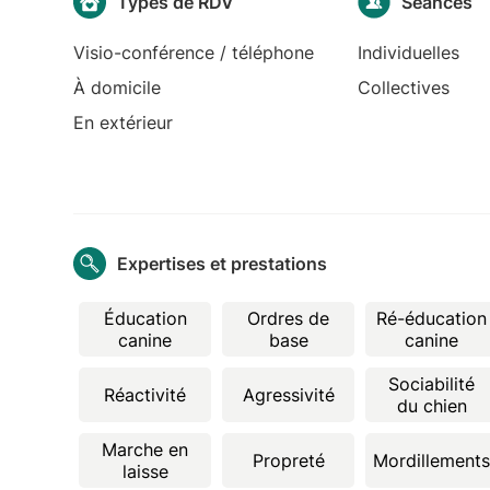
Types de RDV
Séances
Visio-conférence / téléphone
Individuelles
À domicile
Collectives
En extérieur
Expertises et prestations
Éducation
Ordres de
Ré-éducation
canine
base
canine
Sociabilité
Réactivité
Agressivité
du chien
Marche en
Propreté
Mordillement
laisse