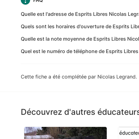
Quelle est l'adresse de Esprits Libres Nicolas Leg
L'adresse de Esprits Libres Nicolas Legrand est 1
Quels sont les horaires d'ouverture de Esprits Li
89500 Égriselles-le-Bocage - Yonne
Les horaires d'ouverture de Esprits Libres Nicolas 
Quelle est la note moyenne de Esprits Libres Nico
mardi: 09:00-19:00 - mercredi: 09:00-19:00 - jeud
Esprits Libres Nicolas Legrand a reçu 20 avis po
09:00-19:00 - dimanche: 09:00-19:00
Quel est le numéro de téléphone de Esprits Libres
Le numéro de téléphone de Esprits Libres Nicola
Cette fiche a été complétée par Nicolas Legrand.
Découvrez d'autres éducateur