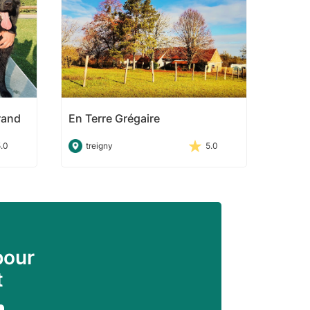
rand
En Terre Grégaire
5.0
treigny
5.0
pour
t