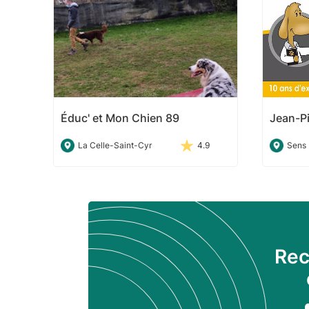
Éduc' et Mon Chien 89
Jean-P
La Celle-Saint-Cyr
4.9
Sens
Rec