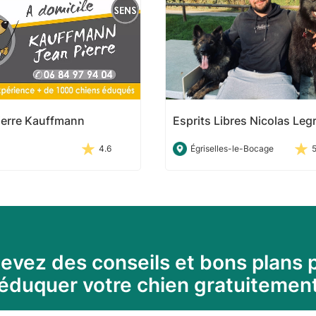
ierre Kauffmann
Esprits Libres Nicolas Leg
4.6
Égriselles-le-Bocage
evez des conseils et bons plans 
éduquer votre chien gratuitemen