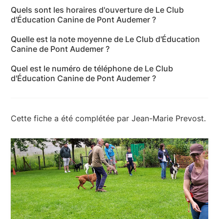
L'adresse de Le Club d'Éducation Canine de Pont
Quels sont les horaires d'ouverture de Le Club
Audemer est Quai du Mascaret, 27500 Pont-
d'Éducation Canine de Pont Audemer ?
Audemer - Eure
Les horaires d'ouverture de Le Club d'Éducation
Quelle est la note moyenne de Le Club d'Éducation
Canine de Pont Audemer sont les suivants : lundi:
Canine de Pont Audemer ?
Fermé - mardi: Fermé - mercredi: Fermé - jeudi:
Le Club d'Éducation Canine de Pont Audemer a reçu
Fermé - vendredi: Fermé - samedi: 14:00-18:00 -
Quel est le numéro de téléphone de Le Club
24 avis pour une note moyenne de 4,6 sur 5.
dimanche: 10:00-12:00
d'Éducation Canine de Pont Audemer ?
Le numéro de téléphone de Le Club d'Éducation
Canine de Pont Audemer est +33 2 35 57 56 56
Cette fiche a été complétée par Jean-Marie Prevost.