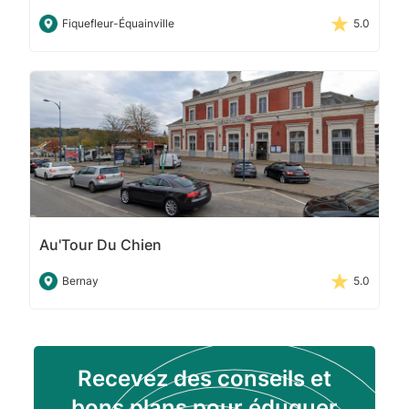
Fiquefleur-Équainville
5.0
Au'Tour Du Chien
Bernay
5.0
Recevez des conseils et
bons plans pour éduquer