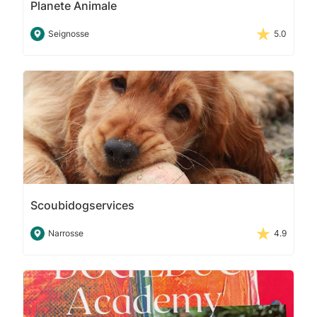
Planete Animale
Seignosse
5.0
Scoubidogservices
Narrosse
4.9