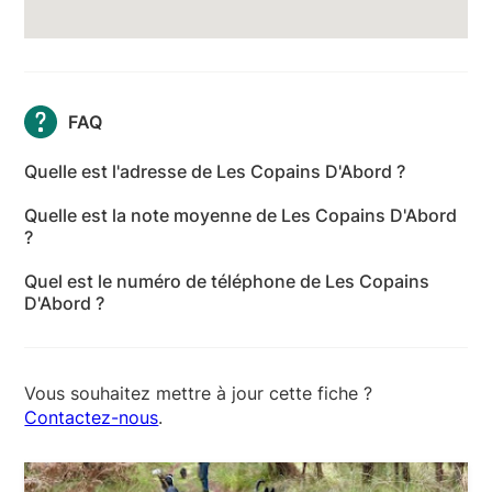
FAQ
Quelle est l'adresse de Les Copains D'Abord ?
L'adresse de Les Copains D'Abord est Chemin de
Quelle est la note moyenne de Les Copains D'Abord
Caloye, 40140 Magescq - Landes
?
Les Copains D'Abord a reçu 26 avis pour une note
Quel est le numéro de téléphone de Les Copains
moyenne de 5 sur 5.
D'Abord ?
Le numéro de téléphone de Les Copains D'Abord est
+33 6 62 64 25 64
Vous souhaitez mettre à jour cette fiche ?
Contactez-nous
.