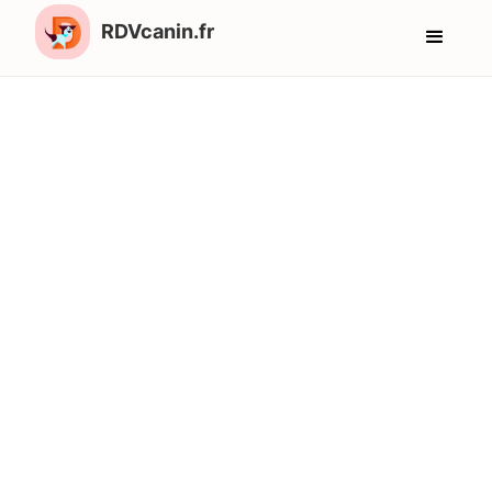
RDVcanin.fr