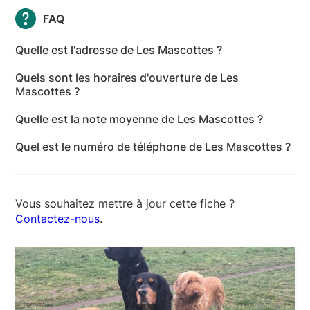
FAQ
Quelle est l'adresse de Les Mascottes ?
L'adresse de Les Mascottes est 43 Boulevard du
Quels sont les horaires d'ouverture de Les
Président Roosevelt, 78110 Le Vésinet - Yvelines
Mascottes ?
Les horaires d'ouverture de Les Mascottes sont les
Quelle est la note moyenne de Les Mascottes ?
suivants : lundi: 09:00-20:00 - mardi: 09:00-20:00 -
Les Mascottes a reçu 1 avis pour une note moyenne
mercredi: 09:00-20:00 - jeudi: 09:00-20:00 -
Quel est le numéro de téléphone de Les Mascottes ?
de 5 sur 5.
vendredi: 09:00-20:00 - samedi: 09:00-20:00 -
Le numéro de téléphone de Les Mascottes est +33 6
dimanche: 09:00-20:00
08 34 23 14
Vous souhaitez mettre à jour cette fiche ?
Contactez-nous
.