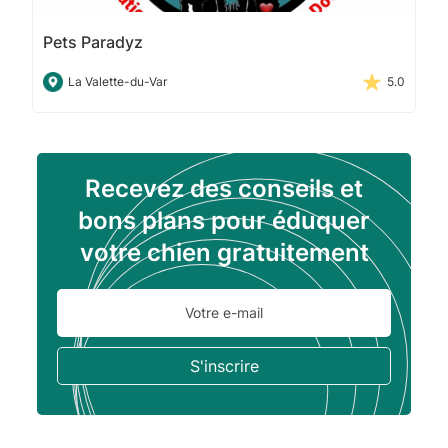
Pets Paradyz
La Valette-du-Var
5.0
Recevez des conseils et
bons plans pour éduquer
votre chien gratuitement