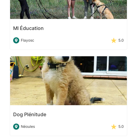
Ml Éducation
Flayosc
5.0
Dog Plénitude
Néoules
5.0