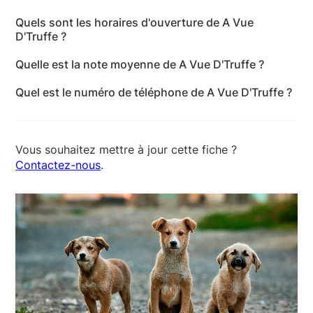
L'adresse de A Vue D'Truffe est 17 Avenue de Caen,
Quels sont les horaires d'ouverture de A Vue
76100 Rouen - Seine-Maritime
D'Truffe ?
Les horaires d'ouverture de A Vue D'Truffe sont les
Quelle est la note moyenne de A Vue D'Truffe ?
suivants : lundi: Fermé - mardi: 10:00-19:00 -
A Vue D'Truffe a reçu 16 avis pour une note
mercredi: 10:00-19:00 - jeudi: 10:00-19:00 - vendredi:
Quel est le numéro de téléphone de A Vue D'Truffe ?
moyenne de 5 sur 5.
10:00-19:00 - samedi: Fermé - dimanche: Fermé
Le numéro de téléphone de A Vue D'Truffe est +33 7
55 61 80 98
Vous souhaitez mettre à jour cette fiche ?
Contactez-nous
.