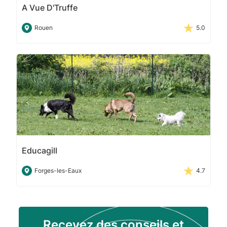
A Vue D'Truffe
Rouen
5.0
Educagill
Forges-les-Eaux
4.7
Recevez des conseils et