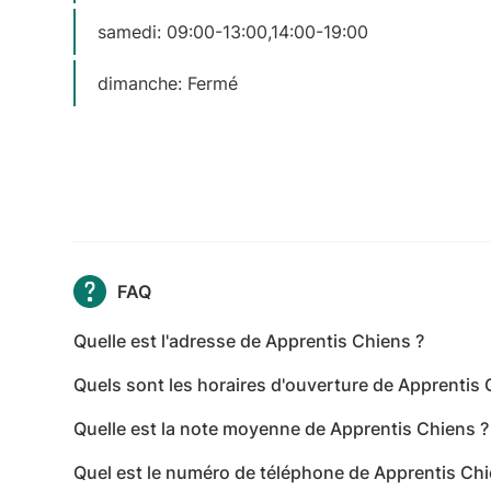
samedi: 09:00-13:00,14:00-19:00
dimanche: Fermé
FAQ
Quelle est l'adresse de Apprentis Chiens ?
Apprentis Chiens se situe à Saint-Hilaire-du-Mai
Quels sont les horaires d'ouverture de Apprentis 
Les horaires d'ouverture de Apprentis Chiens sont 
Quelle est la note moyenne de Apprentis Chiens ?
13:00,14:00-20:00 - mercredi: 09:00-13:00,14:00-2
Apprentis Chiens a reçu 4 avis pour une note moy
09:00-13:00,14:00-20:00 - samedi: 09:00-13:00,14
Quel est le numéro de téléphone de Apprentis Chi