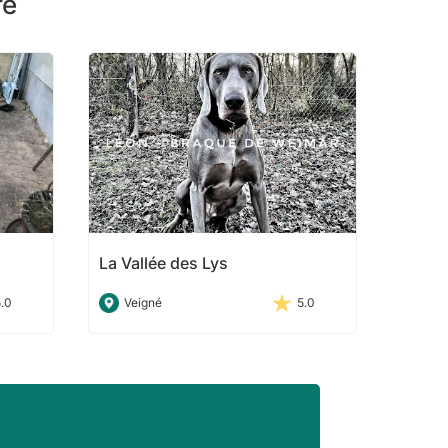
re
La Vallée des Lys
5.0
Veigné
5.0