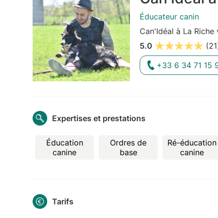
Éducateur canin
Can'Idéal à La Riche
5.0
(21
+33 6 34 71 15 
Expertises et prestations
Éducation
Ordres de
Ré-éducation
canine
base
canine
Tarifs