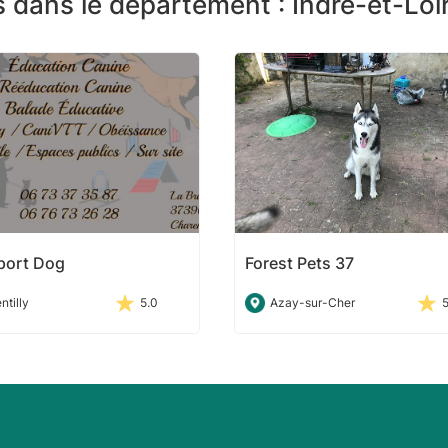
 dans le département : Indre-et-Loi
port Dog
Forest Pets 37
ntilly
5.0
Azay-sur-Cher