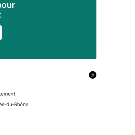
pour
t
tement
es-du-Rhône