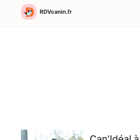
RDVcanin.fr
Can'Idéal à