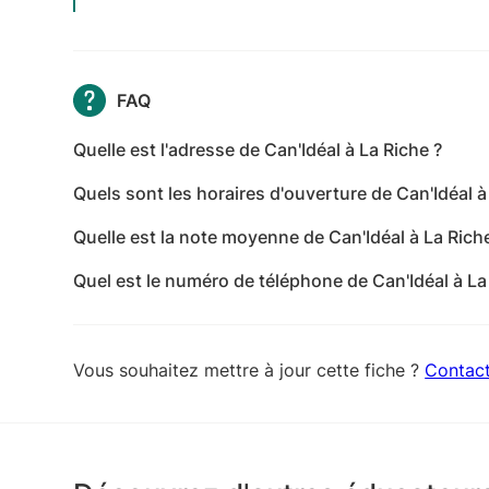
FAQ
Quelle est l'adresse de Can'Idéal à La Riche ?
L'adresse de Can'Idéal à La Riche est 4 Rue Eugèn
Quels sont les horaires d'ouverture de Can'Idéal à
Les horaires d'ouverture de Can'Idéal à La Riche so
Quelle est la note moyenne de Can'Idéal à La Rich
19:00 - mercredi: 09:00-19:00 - jeudi: 09:00-19:0
Can'Idéal à La Riche a reçu 21 avis pour une note
dimanche: Fermé
Quel est le numéro de téléphone de Can'Idéal à La
Le numéro de téléphone de Can'Idéal à La Riche e
Vous souhaitez mettre à jour cette fiche ?
Contac