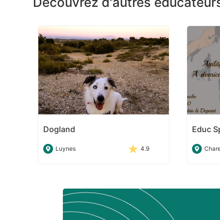
Découvrez d'autres éducateurs
Dogland
Educ S
Luynes
4.9
Chare