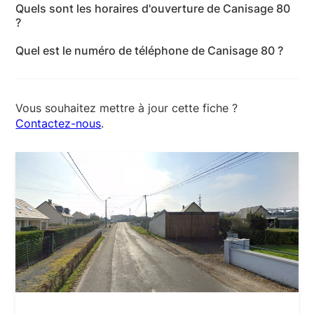
Quels sont les horaires d'ouverture de Canisage 80
80870 Moyenneville - Oise
?
Les horaires d'ouverture de Canisage 80 sont les
Quel est le numéro de téléphone de Canisage 80 ?
suivants : lundi: Ouvert 24h/24 - mardi: Ouvert
Le numéro de téléphone de Canisage 80 est +33 6
24h/24 - mercredi: Ouvert 24h/24 - jeudi: Ouvert
73 87 82 52
24h/24 - vendredi: Ouvert 24h/24 - samedi: Ouvert
24h/24 - dimanche: Ouvert 24h/24
Vous souhaitez mettre à jour cette fiche ?
Contactez-nous
.