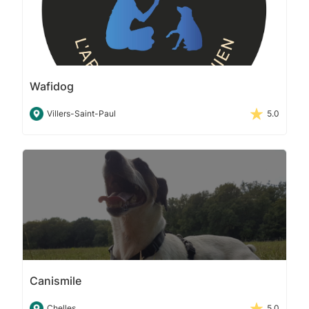
Wafidog
Villers-Saint-Paul
5.0
Canismile
Chelles
5.0