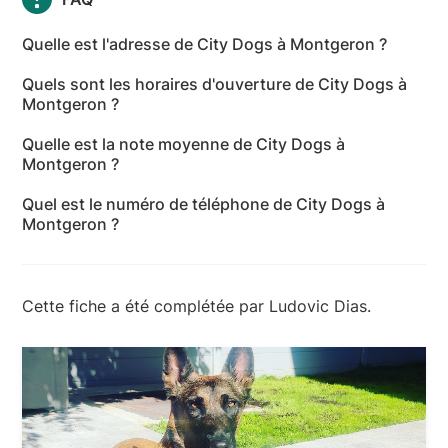
Quelle est l'adresse de City Dogs à Montgeron ?
L'adresse de City Dogs à Montgeron est 1 bis Rue
Quels sont les horaires d'ouverture de City Dogs à
des Bons Enfants, 91230 Montgeron - Essonne
Montgeron ?
Les horaires d'ouverture de City Dogs à Montgeron
Quelle est la note moyenne de City Dogs à
sont les suivants : lundi: Fermé - mardi: 10:00-19:00 -
Montgeron ?
mercredi: 10:00-19:00 - jeudi: 10:00-19:00 - vendredi:
City Dogs à Montgeron a reçu 42 avis pour une note
10:00-19:00 - samedi: 10:00-19:00 - dimanche: Fermé
Quel est le numéro de téléphone de City Dogs à
moyenne de 4,7 sur 5.
Montgeron ?
Le numéro de téléphone de City Dogs à Montgeron
est +33 6 82 88 01 63
Cette fiche a été complétée par Ludovic Dias.