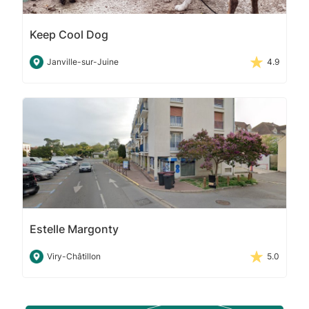
Keep Cool Dog
Janville-sur-Juine
4.9
Estelle Margonty
Viry-Châtillon
5.0