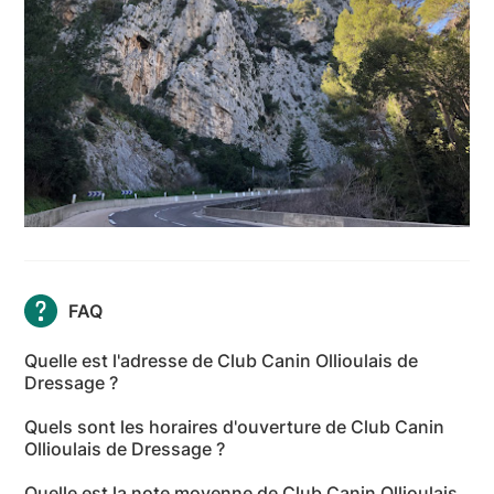
FAQ
Quelle est l'adresse de Club Canin Ollioulais de
Dressage ?
L'adresse de Club Canin Ollioulais de Dressage est
Quels sont les horaires d'ouverture de Club Canin
1595 Route des Gorges, 83190 Ollioules - Var
Ollioulais de Dressage ?
Les horaires d'ouverture de Club Canin Ollioulais de
Quelle est la note moyenne de Club Canin Ollioulais