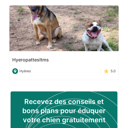
Hyeropattesltms
Hyères
5.0
Recevez des conseils et
bons plans pour éduquer
votre chien gratuitement