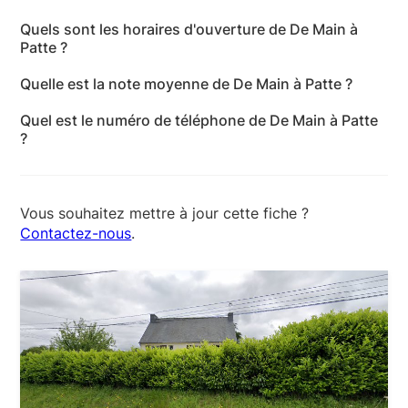
L'adresse de De Main à Patte est 11 Hent Poull ar
Quels sont les horaires d'ouverture de De Main à
Vran, 22140 Bégard - Côtes-d'Armor
Patte ?
Les horaires d'ouverture de De Main à Patte sont les
Quelle est la note moyenne de De Main à Patte ?
suivants : lundi: 09:00-19:00 - mardi: 09:00-19:00 -
De Main à Patte a reçu 15 avis pour une note
mercredi: 09:00-19:00 - jeudi: 09:00-19:00 -
Quel est le numéro de téléphone de De Main à Patte
moyenne de 5 sur 5.
vendredi: 09:00-19:00 - samedi: 09:00-19:00 -
?
dimanche: Fermé
Le numéro de téléphone de De Main à Patte est +33
7 83 58 19 45
Vous souhaitez mettre à jour cette fiche ?
Contactez-nous
.