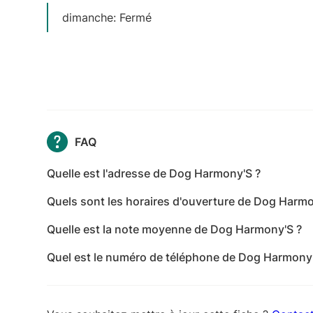
dimanche: Fermé
FAQ
Quelle est l'adresse de Dog Harmony'S ?
L'adresse de Dog Harmony'S est 1 Rue Joseph Poul
Quels sont les horaires d'ouverture de Dog Harmo
Les horaires d'ouverture de Dog Harmony'S sont le
Quelle est la note moyenne de Dog Harmony'S ?
mercredi: 14:00-19:00 - jeudi: 09:30-19:00 - vend
Dog Harmony'S a reçu 21 avis pour une note moye
Fermé
Quel est le numéro de téléphone de Dog Harmony'
Le numéro de téléphone de Dog Harmony'S est +