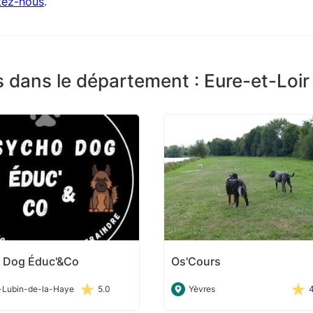
tez-nous
.
 dans le département : Eure-et-Loir
 Dog Éduc'&Co
Os'Cours
-Lubin-de-la-Haye
5.0
Yèvres