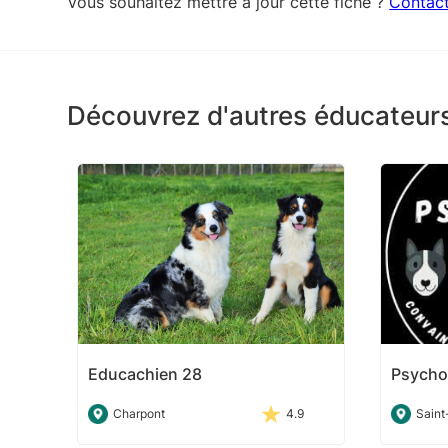
Vous souhaitez mettre à jour cette fiche ?
Contac
Découvrez d'autres éducateurs
Educachien 28
Psycho
Charpont
4.9
Saint