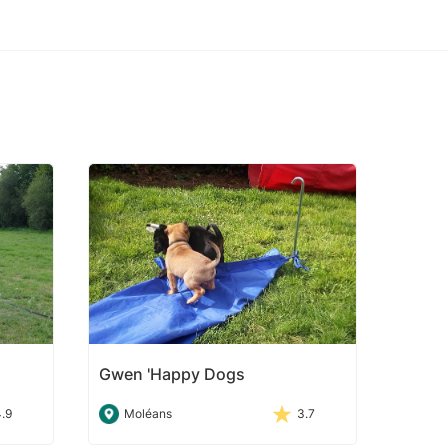
Gwen 'Happy Dogs
4.9
Moléans
3.7