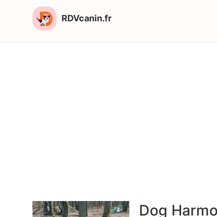
RDVcanin.fr
Dog Harmo