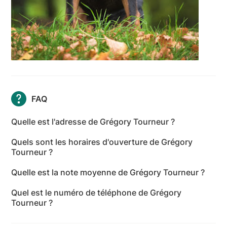
FAQ
Quelle est l'adresse de Grégory Tourneur ?
L'adresse de Grégory Tourneur est 1231 Rue de la
Quels sont les horaires d'ouverture de Grégory
Chapelle St Remy, 72450 Lombron - Sarthe
Tourneur ?
Les horaires d'ouverture de Grégory Tourneur sont
Quelle est la note moyenne de Grégory Tourneur ?
les suivants : lundi: Fermé - mardi: Fermé - mercredi:
Grégory Tourneur a reçu 33 avis pour une note
Fermé - jeudi: Fermé - vendredi: Fermé - samedi:
Quel est le numéro de téléphone de Grégory
moyenne de 4,8 sur 5.
Fermé - dimanche: Fermé
Tourneur ?
Le numéro de téléphone de Grégory Tourneur est
+33 6 61 67 18 17