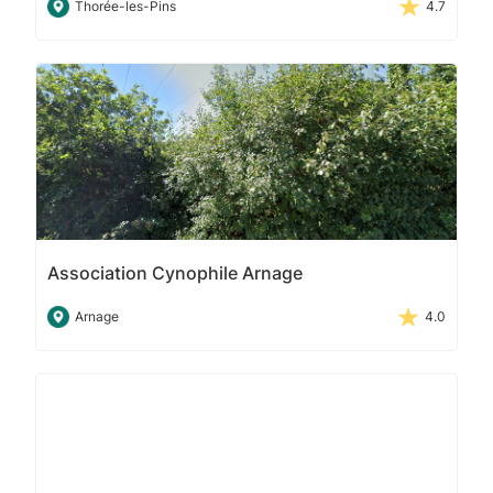
Thorée-les-Pins
4.7
Association Cynophile Arnage
Arnage
4.0