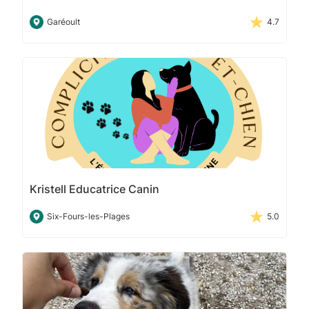
Garéoult
4.7
Kristell Educatrice Canin
Six-Fours-les-Plages
5.0