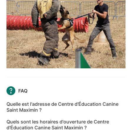
FAQ
Quelle est l'adresse de Centre d'Éducation Canine
Saint Maximin ?
L'adresse de Centre d'Éducation Canine Saint
Quels sont les horaires d'ouverture de Centre
Maximin est 573 Chemin du Canal, 83470 Saint-
d'Éducation Canine Saint Maximin ?
Maximin-la-Sainte-Baume - Var